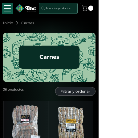
Busca tus productos...
Inicio
Carnes
Carnes
36 productos
Filtrar y ordenar