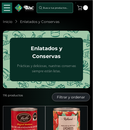
Busca tus productos...
Inicio
Enlatados y Conservas
Enlatados y
Conservas
Prácticas y deliciosas, nuestras conservas
siempre están listas.
116 productos
Filtrar y ordenar