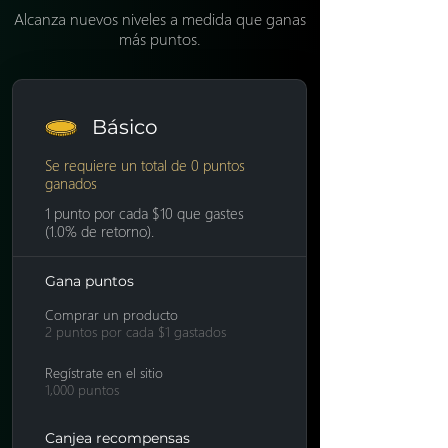
Alcanza nuevos niveles a medida que ganas
más puntos.
Básico
Se requiere un total de 0 puntos
ganados
1 punto por cada $10 que gastes
(1.0% de retorno).
Gana puntos
Comprar un producto
2 puntos por cada $1 gastados
Regístrate en el sitio
1,000 puntos
Canjea recompensas