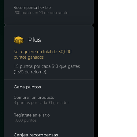
Recompensa flexible
200 puntos = $1 de descuento
Plus
Se requiere un total de 30,000
puntos ganados
1.5 puntos por cada $10 que gastes
(1.5% de retorno).
Gana puntos
Comprar un producto
3 puntos por cada $1 gastados
Regístrate en el sitio
1,000 puntos
Canjea recompensas