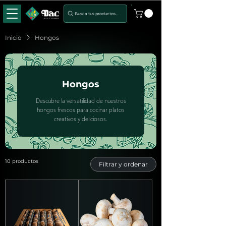
Busca tus productos...
Inicio
Hongos
Hongos
Descubre la versatilidad de nuestros
hongos frescos para cocinar platos
creativos y deliciosos.
10 productos
Filtrar y ordenar