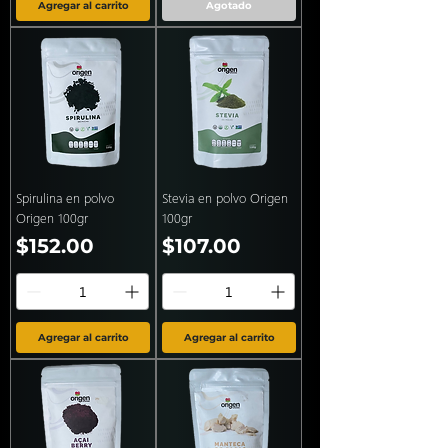
Agregar al carrito
Agotado
Spirulina en polvo
Stevia en polvo Origen
Origen 100gr
100gr
Precio
Precio
$152.00
$107.00
Agregar al carrito
Agregar al carrito