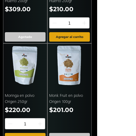
Huerto 200gr
Huerto 200gr
Precio
Precio
$309.00
$210.00
Agotado
Agregar al carrito
Moringa en polvo
Monk Fruit en polvo
Origen 250gr
Origen 100gr
Precio
Precio
$220.00
$201.00