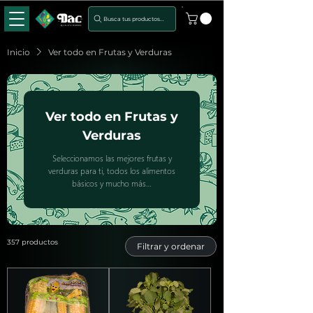
Busca tus productos...
Inicio
Ver todo en Frutas y Verduras
Ver todo en Frutas y
Verduras
Seleccionamos las mejores frutas y
verduras para ti, todos los alimentos
básicos y mucho más…
357 productos
Filtrar y ordenar