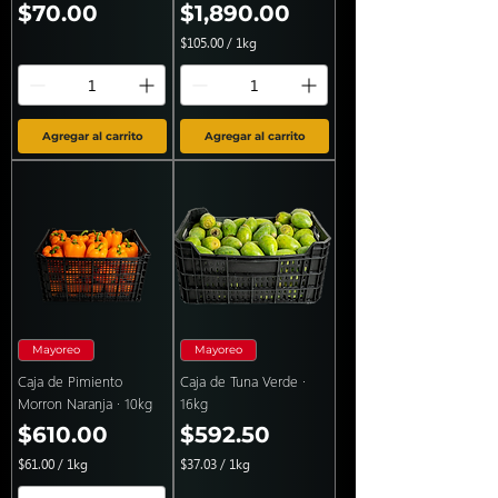
Precio
Precio
$70.00
$1,890.00
$105.00
/
1kg
$
1
0
5
.
Agregar al carrito
Agregar al carrito
0
0
p
o
r
1
K
i
l
o
g
r
a
Mayoreo
Mayoreo
m
o
Caja de Pimiento
Caja de Tuna Verde ·
s
Morron Naranja · 10kg
16kg
Precio
Precio
$610.00
$592.50
$61.00
/
1kg
$37.03
/
1kg
$
$
6
3