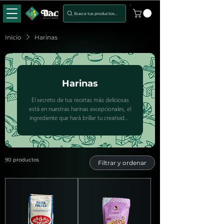
Busca tus productos...
Inicio
Harinas
Harinas
El secreto de tus recetas más deliciosas
está en nuestras harinas excepcionales, el
ingrediente que hará brillar tu creatividad
culinaria.
90 productos
Filtrar y ordenar