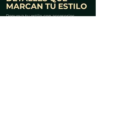
MARCAN TU ESTILO
Renueva tu estilo con accesorios
pensados para acompañarte en tu
rutina...
Volver arriba