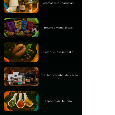
· Aromas que Enamoran ·
· Botanas Mundialistas ·
· Café que Inspira tu día ·
· El auténtico sabor del cacao
·
· Especias del Mundo ·