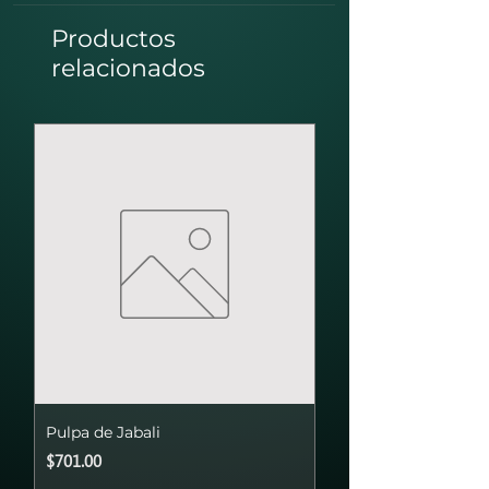
Productos
relacionados
Pulpa de Jabali
Precio
$701.00