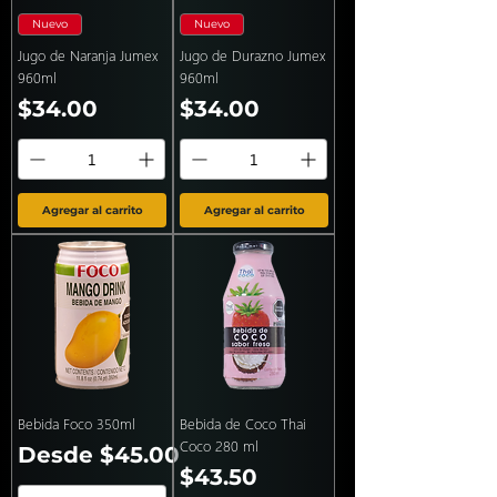
Nuevo
Nuevo
Jugo de Naranja Jumex
Jugo de Durazno Jumex
960ml
960ml
Precio
Precio
$34.00
$34.00
Agregar al carrito
Agregar al carrito
Bebida Foco 350ml
Bebida de Coco Thai
Coco 280 ml
Precio de oferta
Desde
$45.00
Precio
$43.50