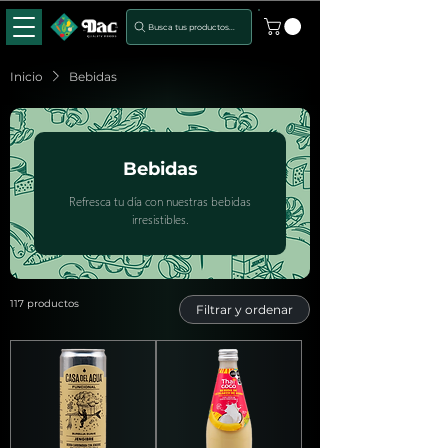
Busca tus productos...
Inicio
Bebidas
Bebidas
Refresca tu día con nuestras bebidas
irresistibles.
117 productos
Filtrar y ordenar