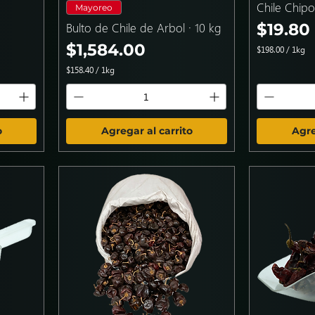
Chile Chipo
Mayoreo
Precio
Bulto de Chile de Arbol · 10 kg
$19.80
Precio
$1,584.00
$198.00
/
1kg
$
$158.40
/
1kg
1
$
9
1
8
5
.
8
0
.
0
o
Agregar al carrito
Agre
4
p
0
o
p
r
o
1
r
K
1
i
K
l
i
o
l
g
o
r
g
a
r
m
a
o
m
s
o
s