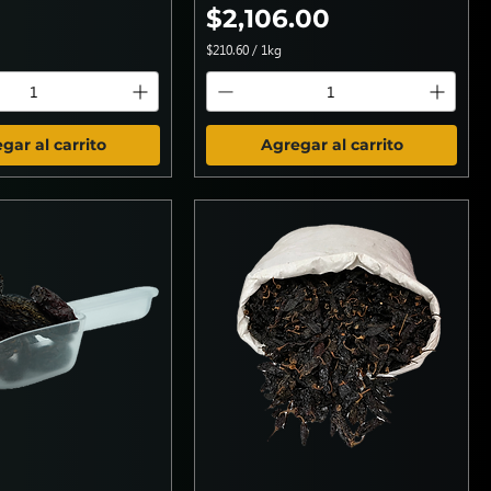
Precio
$2,106.00
$210.60
/
1kg
$
2
1
0
.
gar al carrito
Agregar al carrito
6
0
p
o
r
1
K
i
l
o
g
r
a
m
o
s