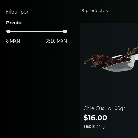
Filtrar por
19 productos
Precio
8 MXN
3510 MXN
Chile Guajillo 100gr
Precio
$16.00
$160.00
/
1kg
$
1