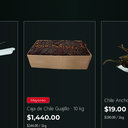
Chile Anch
Mayoreo
Precio
Caja de Chile Guajillo · 10 kg
$19.00
Precio
$1,440.00
$190.00
/
1kg
$
$144.00
/
1kg
1