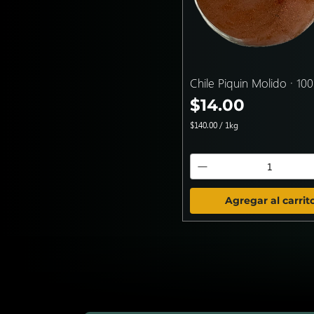
Chile Piquin Molido · 100
Precio
$14.00
$140.00
/
1kg
$
1
4
0
.
0
0
Agregar al carrit
p
o
r
1
K
i
l
o
g
r