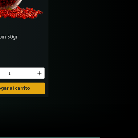
o
s
epin 50gr
gar al carrito