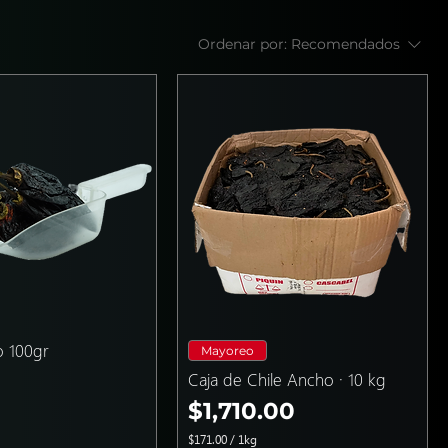
Ordenar por:
Recomendados
o 100gr
Mayoreo
Caja de Chile Ancho · 10 kg
Precio
$1,710.00
$171.00
/
1kg