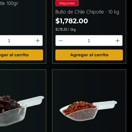
tle 100gr
Mayoreo
Bulto de Chile Chipotle · 10 kg
Precio
$1,782.00
$178.20
/
1kg
$
1
7
8
.
gar al carrito
Agregar al carrito
2
0
p
o
r
1
K
i
l
o
g
r
a
m
o
s