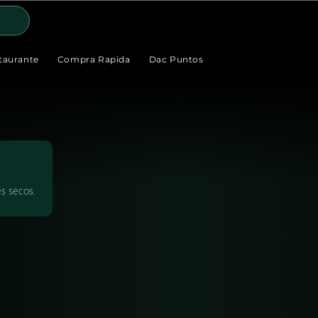
taurante
Compra Rapida
Dac Puntos
es secos.