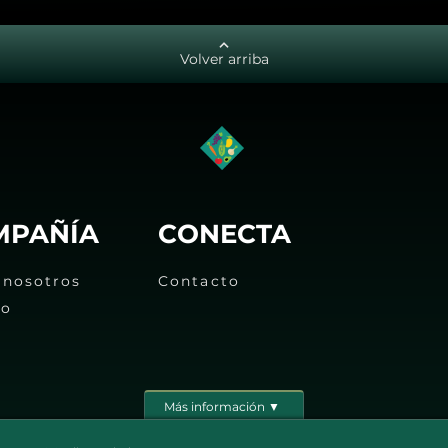
Volver arriba
MPAÑÍA
CONECTA
 nosotros
Contacto
eo
Más información ▼