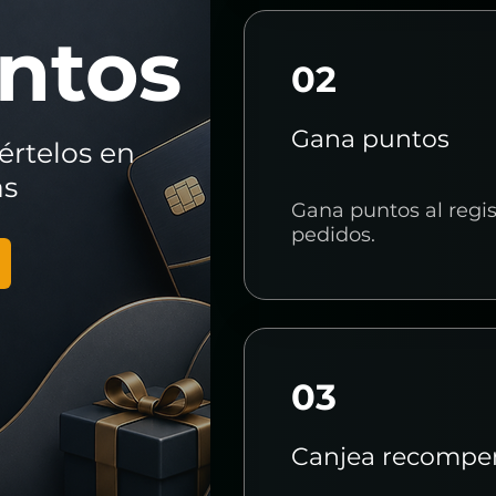
ntos
02
Gana puntos
értelos en
as
Gana puntos al regist
pedidos.
03
Canjea recompe