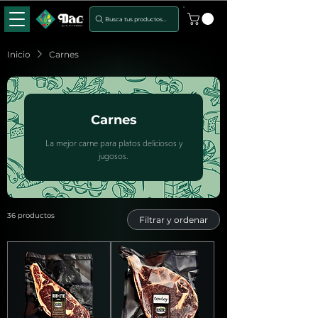
Busca tus productos...
Inicio
Carnes
Carnes
La mejor carne para platos deliciosos y
jugosos.
36 productos
Filtrar y ordenar