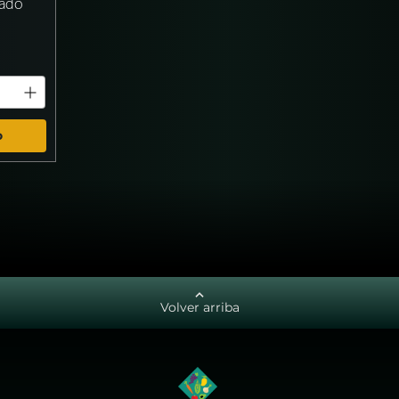
zado
o
Volver arriba