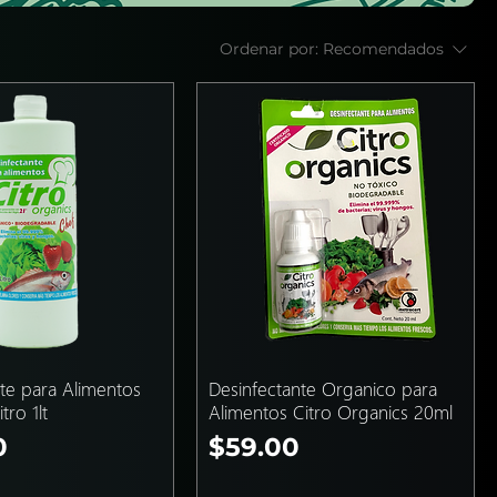
Ordenar por:
Recomendados
te para Alimentos
Desinfectante Organico para
tro 1lt
Alimentos Citro Organics 20ml
Precio
0
$59.00