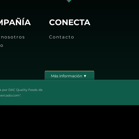
MPAÑÍA
CONECTA
 nosotros
Contacto
eo
Más información ▼
a por DAC Quality Foods de
mercado.com".