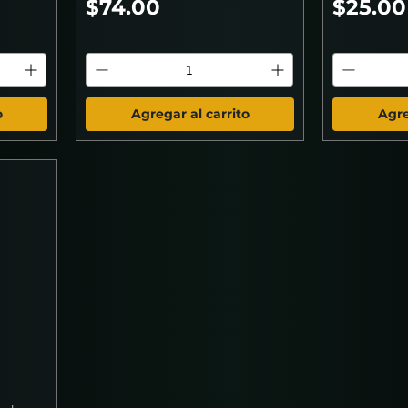
Precio
Precio
$74.00
$25.00
o
Agregar al carrito
Agre