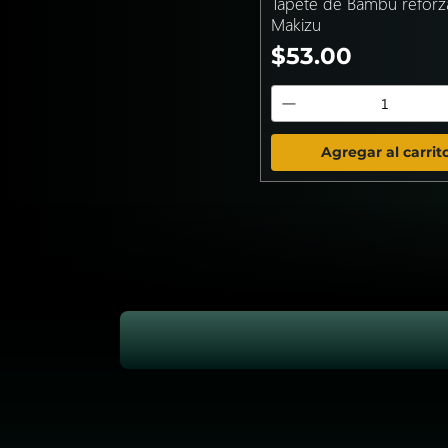
Tapete de Bambu refor
Makizu
Precio
$53.00
Agregar al carrit