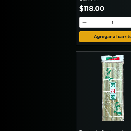
Precio
$118.00
Agregar al carrit