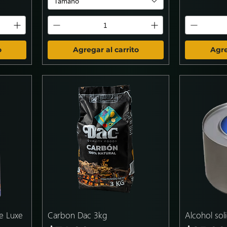
Tamaño
o
Agregar al carrito
Agre
e Luxe
Carbon Dac 3kg
Alcohol sol