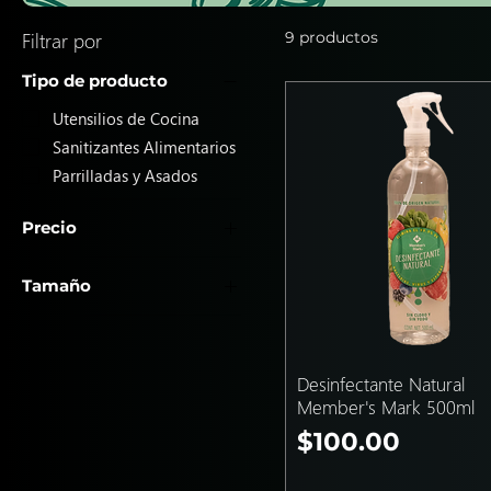
Filtrar por
9 productos
Tipo de producto
Utensilios de Cocina
Sanitizantes Alimentarios
Parrilladas y Asados
Precio
Tamaño
25 MXN
225 MXN
15ml
1lt
Desinfectante Natural
Member's Mark 500ml
Precio
$100.00