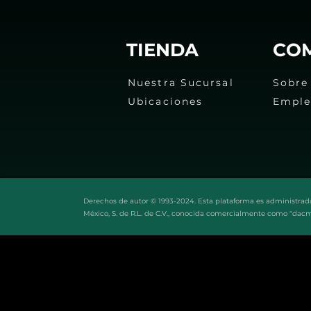
TIENDA
CO
Nuestra Sucursal
Sobre
Ubicaciones
Empl
Derechos de autor © 1993-2024. Esta plataforma es administrad
México, S. de R.L. de C.V., conocida comercialmente como "dac