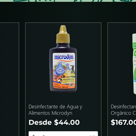
Desinfectante de Agua y
Desinfectan
Alimentos Microdyn
Orgánico Ci
Precio de oferta
Precio
Desde
$44.00
$167.0