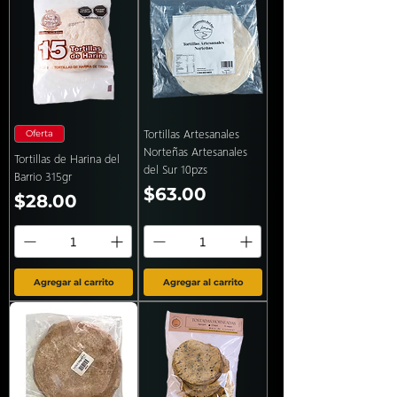
Tortillas Artesanales
Oferta
Norteñas Artesanales
Tortillas de Harina del
del Sur 10pzs
Barrio 315gr
Precio
$63.00
Precio
$28.00
Agregar al carrito
Agregar al carrito