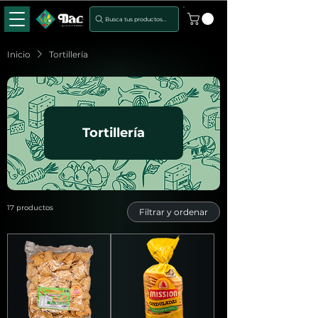
Busca tus productos...
Inicio
Tortillería
Tortillería
17 productos
Filtrar y ordenar