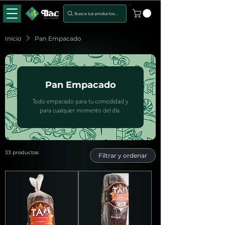
Busca tus productos...
Inicio
Pan Empacado
Pan Empacado
Todo empacado para tu comodidad y
para cualquier momento del día.
33 productos
Filtrar y ordenar