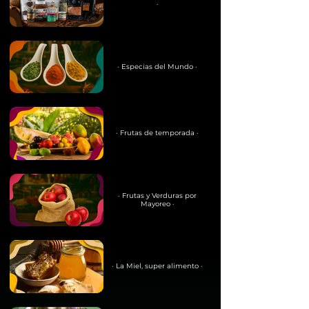
·
· Especias del Mundo ·
· Frutas de temporada ·
· Frutas y Verduras por
Mayoreo ·
· La Miel, super alimento ·