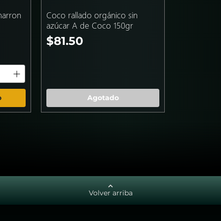
harron
Coco rallado orgánico sin
azúcar A de Coco 150gr
Precio
$81.50
o
Agotado
Volver arriba