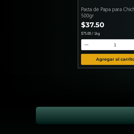
Pasta de Papa para Chic
500gr
Precio
$37.50
$75.00
/
1kg
$
7
5
.
0
Agregar al carrit
0
p
o
r
1
K
i
l
o
g
r
a
m
o
s