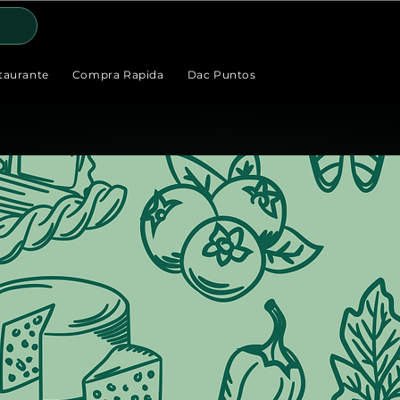
taurante
Compra Rapida
Dac Puntos