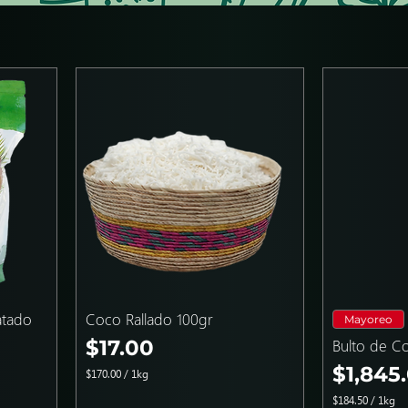
atado
Coco Rallado 100gr
Mayoreo
Precio
$17.00
Bulto de Co
Precio
$1,845
$170.00
/
1kg
$
$184.50
/
1kg
1