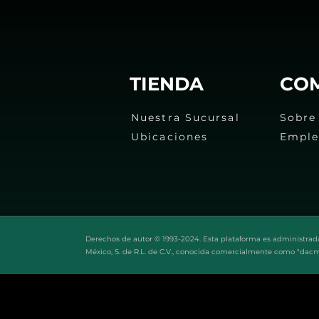
TIENDA
CO
Nuestra Sucursal
Sobre
Ubicaciones
Empl
Derechos de autor © 1993-2024. Esta plataforma es administrad
México, S. de R.L. de C.V., conocida comercialmente como "dac