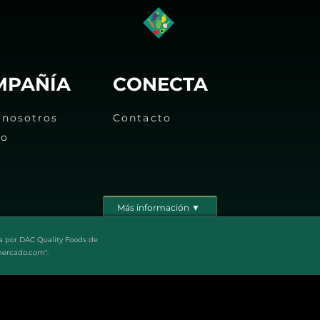
MPAÑÍA
CONECTA
 nosotros
Contacto
eo
Más información ▼
a por DAC Quality Foods de
mercado.com".