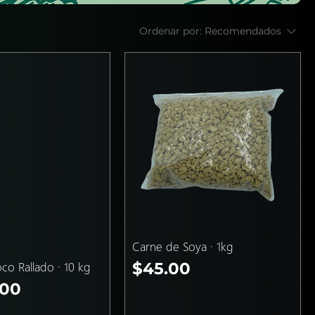
Ordenar por:
Recomendados
Carne de Soya · 1kg
Precio
co Rallado · 10 kg
$45.00
.00