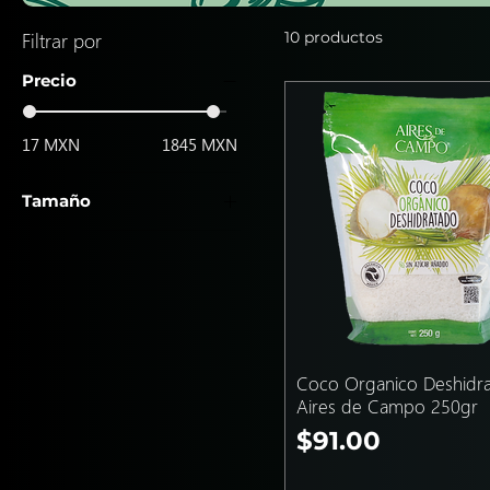
Filtrar por
10 productos
Precio
17 MXN
1845 MXN
Tamaño
Cuadros Chicos 500gr
Cuadros Grandes 1kg
Coco Organico Deshidr
Aires de Campo 250gr
Precio
$91.00