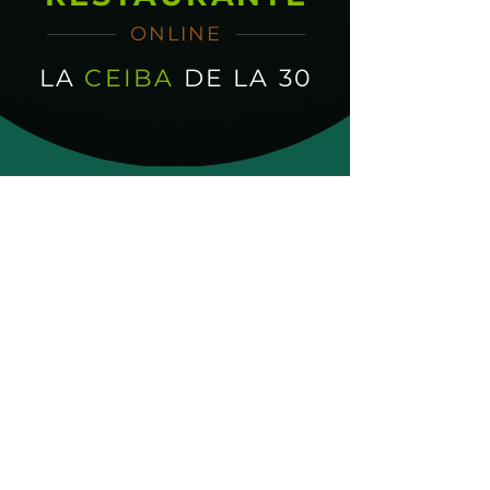
ONLINE
LA
CEIBA
DE LA 30
¿Necesitas financiamiento
para tu negocio?
Plan de Financiamiento
✔️ Línea de crédito flexible y segura.
✔️ Promociones y descuentos especiales.
✔️ Atención de soporte personalizada.
Llamar
WhatsApp