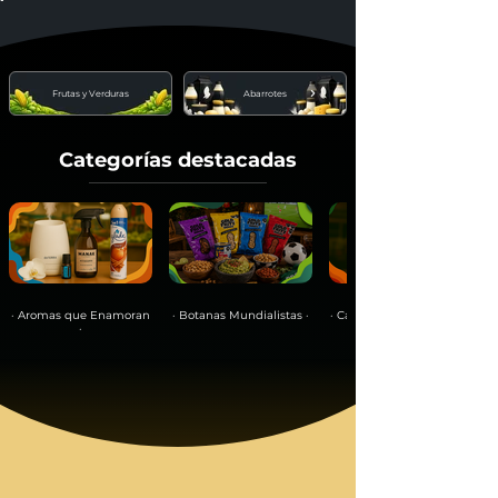
Frutas y Verduras
Abarrotes
Categorías destacadas
· Aromas que Enamoran
· Botanas Mundialistas ·
· Café que Inspira tu día ·
·