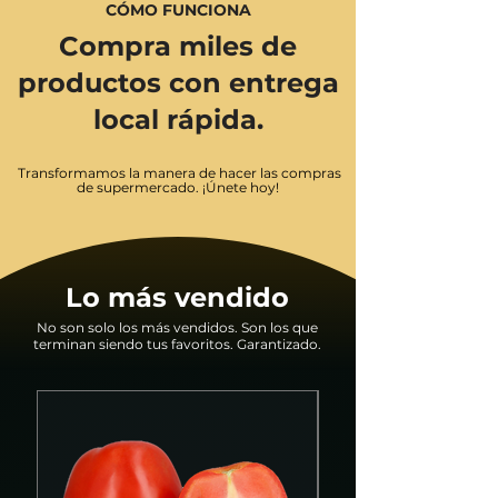
CÓM
O
FUNCIONA
Co
mpra miles
de
productos con entrega
local rápida.
Transformamos
la
manera de
ha
ce
r las compras
de supermercado. ¡Únete hoy!
Lo más vendido
No son solo los más vendidos. Son los que
terminan siendo tus favoritos. Garantizado.