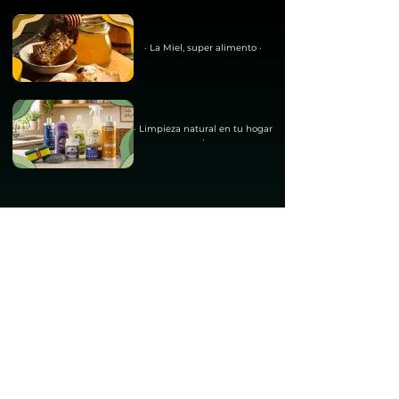
· La Miel, super alimento ·
· Limpieza natural en tu hogar
·
EL TOQUE
GOURMET.
Añade un toque de inspiración a tus
recetas con nuestros condimentos, la
clave para transformar tus comidas.