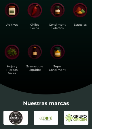
Aditivos
Chiles
Condimentos
Especias
Secos
Selectos
Hojas y
Sazonadores
Super
Hierbas
Liquidos
Condimentos
Secas
Nuestras marcas