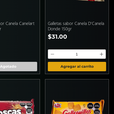
bor Canela Canelart
Galletas sabor Canela D'Canela
r
Donde 150gr
Precio
$31.00
Agotado
Agregar al carrito