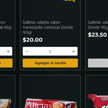
bor
Galletas saladas sabor
Galletas sa
li 40gr
mantequilla cremosas Donde
Donde 90g
165gr
Precio
$23.50
Precio
$20.00
o
Agregar al carrito