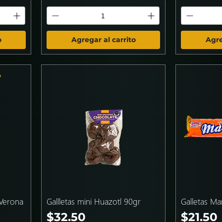
o
Agregar al carrito
Agre
 Verona
Gallletas mini Huazotl 90gr
Galletas M
Precio
Precio
$32.50
$21.50