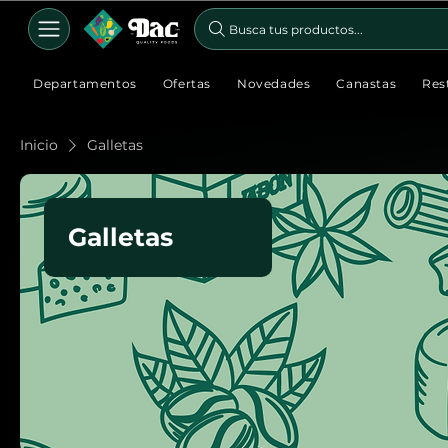
Busca tus productos...
Departamentos
Ofertas
Novedades
Canastas
Res
Inicio
Galletas
Galletas