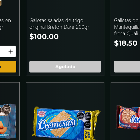
as en
Galletas saladas de trigo
Galletas d
gr
original Breton Dare 200gr
Mantequill
fresa Quali
Precio
$100.00
Precio
$18.50
o
Agotado