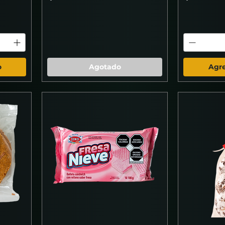
o
Agotado
Agre