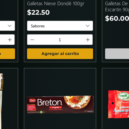
Galletas Nieve Dondé 100gr
Galletas De
Escartin 90
ta
Precio
$22.50
Precio
$60.0
Sabores
o
Agregar al carrito