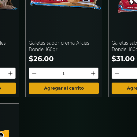
les
Galletas sabor crema Alicias
Galletas sa
Donde 160gr
Donde 180
Precio
Precio
$26.00
$31.00
o
Agregar al carrito
Agre