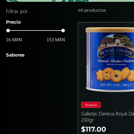
Filtrar por
40 productos
Precio
16 MXN
153 MXN
Sabores
Ajonjolí
Amaranto
Avellana
Avena
Chocolate
Coco
Nuevo
Combinado
Galletas Danesa Royal D
200gr
Fresa
Polvoron integral
Precio
$117.00