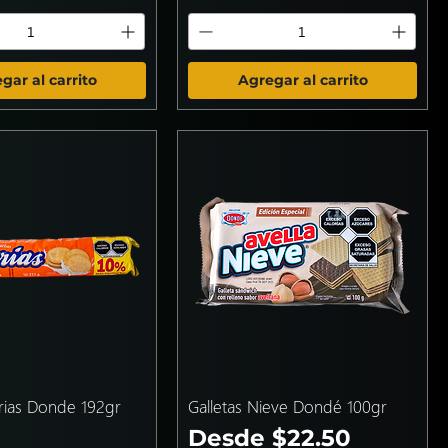
gar al carrito
Agregar al carrito
arias Donde 192gr
Galletas Nieve Dondé 100gr
Precio de oferta
Desde
$22.50