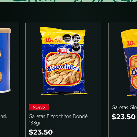
Galletas Gl
Nuevo
Precio
ansk
Galletas Bizcochitos Dondé
$23.50
138gr
Precio
$23.50