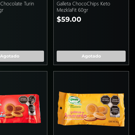
 Chocolate Turin
Galleta ChocoChips Keto
gr
MezklaFit 60gr
Precio
0
$59.00
Agotado
Agotado