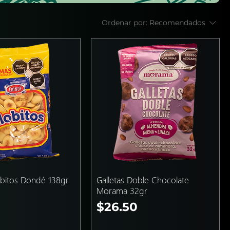
Ordenar por:
Recomendados
obitos Dondé 138gr
Galletas Doble Chocolate
Morama 32gr
Precio
$26.50