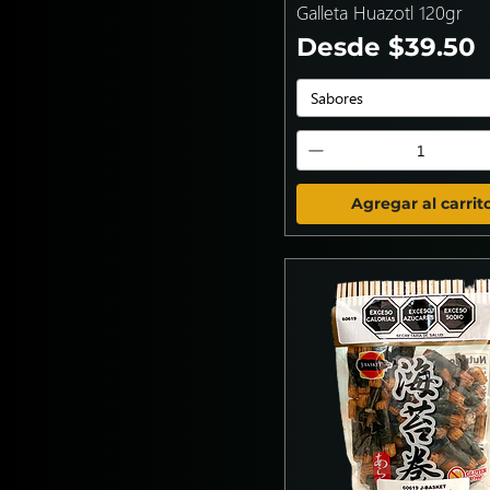
Galleta Huazotl 120gr
Precio de ofer
Desde
$39.50
Sabores
Agregar al carrit