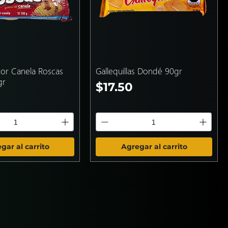
bor Canela Roscas
Gallequillas Dondé 90gr
gr
Precio
$17.50
gar al carrito
Agregar al carrito