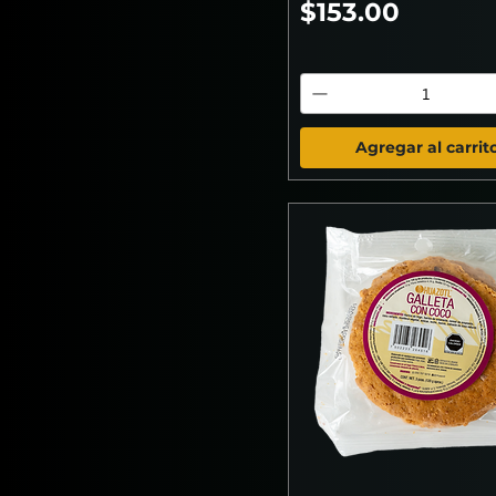
Precio
$153.00
Agregar al carrit