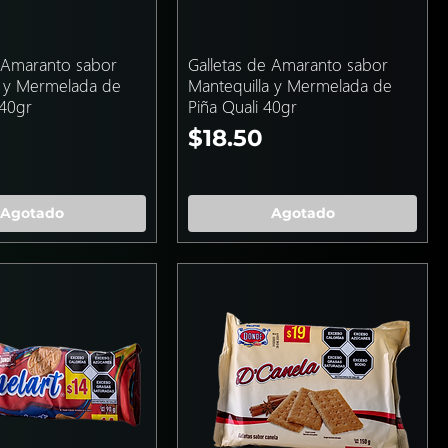
e Amaranto sabor
Galletas de Amaranto sabor
a y Mermelada de
Mantequilla y Mermelada de
 40gr
Piña Quali 40gr
Precio
$18.50
Agotado
Agotado