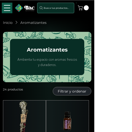
Busca tus productos...
Inicio
Aromatizantes
Aromatizantes
Ambienta tu espacio con aromas frescos
y duraderos.
24 productos
Filtrar y ordenar