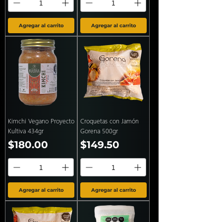
Agregar al carrito
Agregar al carrito
Kimchi Vegano Proyecto
Croquetas con Jamón
Kultiva 434gr
Gorena 500gr
Precio
Precio
$180.00
$149.50
Agregar al carrito
Agregar al carrito