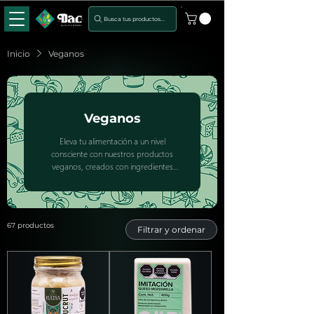
Busca tus productos...
Inicio
Veganos
Veganos
Eleva tu alimentación a un nivel
consciente con nuestros productos
veganos, creados con ingredientes
naturales y libres de cualquier derivado
animal.
67 productos
Filtrar y ordenar