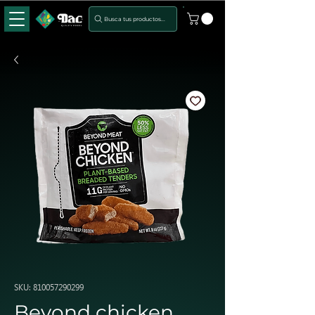
Busca tus productos...
SKU: 810057290299
Beyond chicken