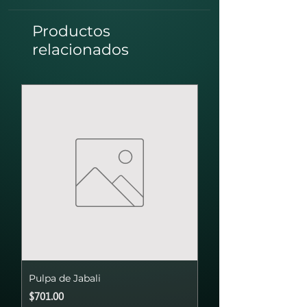
Productos
relacionados
Pulpa de Jabali
Precio
$701.00