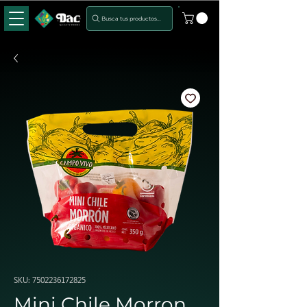
Busca tus productos...
SKU: 7502236172825
Mini Chile Morron