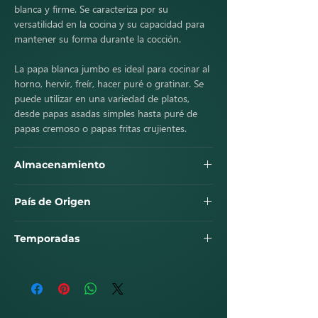
blanca y firme. Se caracteriza por su
versatilidad en la cocina y su capacidad para
mantener su forma durante la cocción.
La papa blanca jumbo es ideal para cocinar al
horno, hervir, freír, hacer puré o gratinar. Se
puede utilizar en una variedad de platos,
desde papas asadas simples hasta puré de
papas cremoso o papas fritas crujientes.
Almacenamiento
Las papas blancas jumbo deben almacenarse
País de Origen
en un lugar fresco, oscuro y bien ventilado,
preferiblemente en una bolsa de papel o en
Las papas blancas jumbo son cultivadas en
una caja de almacenamiento de papas.
Temporadas
muchas regiones del mundo, con variedades
específicas adaptadas a diferentes climas y
Evita almacenarlas junto a cebollas u otras
condiciones de cultivo.
frutas y verduras que emitan gases que
puedan acelerar su deterioro.