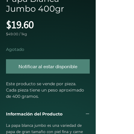
Jumbo 400gr
Precio
$19.60
$49.00
/
1kg
$49.00
por
1
Agotado
Kilogramos
Notificar al estar disponible
Este producto se vende por pieza.
Cada pieza tiene un peso aproximado
de 400 gramos.
Información del Producto
La papa blanca jumbo es una variedad de
papa de gran tamaño con piel fina y carne