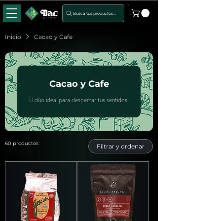
Busca tus productos...
Inicio
Cacao y Cafe
Cacao y Cafe
El dúo ideal para despertar tus sentidos.
60 productos
Filtrar y ordenar