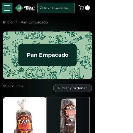
Busca tus productos...
Inicio
Pan Empacado
Pan Empacado
33 productos
Filtrar y ordenar