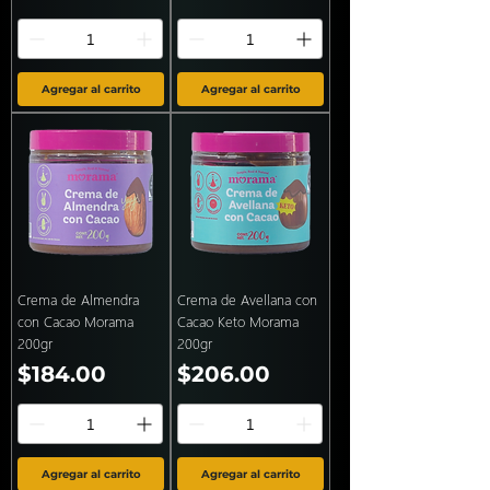
Agregar al carrito
Agregar al carrito
Crema de Almendra
Crema de Avellana con
con Cacao Morama
Cacao Keto Morama
200gr
200gr
Precio
Precio
$184.00
$206.00
Agregar al carrito
Agregar al carrito