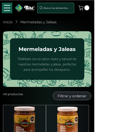
Busca tus productos...
Inicio
Mermeladas y Jaleas
Mermeladas y Jaleas
Deléitate con el sabor dulce y natural de
nuestras mermeladas y jaleas, perfectas
para acompañar tus desayunos.
49 productos
Filtrar y ordenar