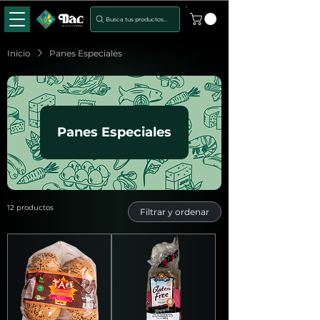
Busca tus productos...
Inicio
Panes Especiales
Panes Especiales
12 productos
Filtrar y ordenar