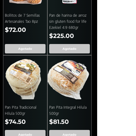
Bollitos de 7 Semillas
Pan de harina de arroz
Artesanales Tao 8pz
sin gluten food for life
Ezekiel 4:9 680gr
Precio
$72.00
Precio
$225.00
Agotado
Agotado
Pan Pita Tradicional
Pan Pita Integral Hilula
Hilula 500gr
500gr
Precio
Precio
$74.50
$81.50
Agotado
Agotado