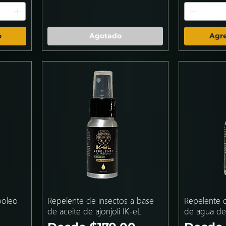
o
Agotado
Agre
poleo
Repelente de insectos a base
Repelente d
de aceite de ajonjoli IK-eL
de agua des