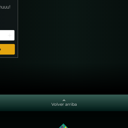
huuu!
o
Volver arriba