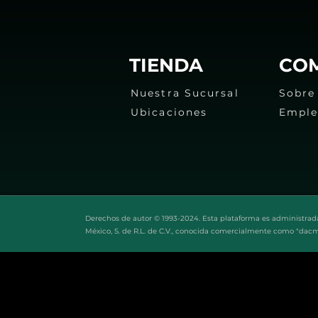
TIENDA
CO
Nuestra Sucursal
Sobre
Ubicaciones
Empl
Derechos de autor © 1993-2024. Esta plataforma es administrad
México, S. de R.L. de C.V., conocida comercialmente como "dac