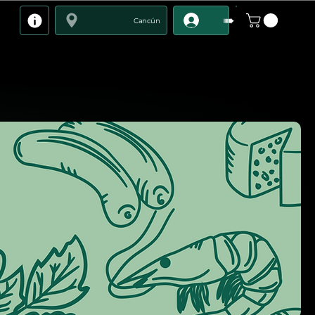
➠
Cancún