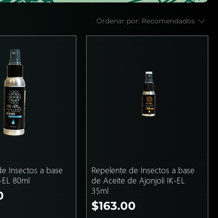
Ordenar por:
Recomendados
de Insectos a base
Repelente de Insectos a base
-EL 80ml
de Aceite de Ajonjoli IK-EL
35ml
0
Precio
$163.00