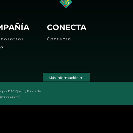
MPAÑÍA
CONECTA
 nosotros
Contacto
eo
Más información ▼
a por DAC Quality Foods de
mercado.com".