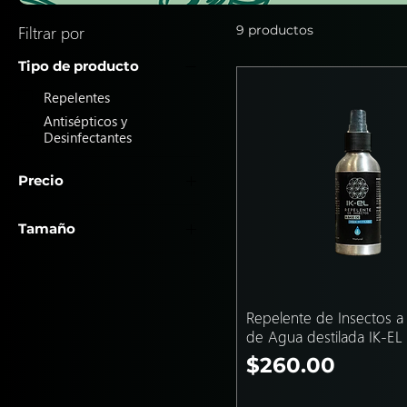
Filtrar por
9 productos
Tipo de producto
Repelentes
Antisépticos y
Desinfectantes
Precio
Tamaño
110 MXN
325 MXN
250ml
35ml
50ml
Repelente de Insectos a
80ml
de Agua destilada IK-EL
Precio
$260.00